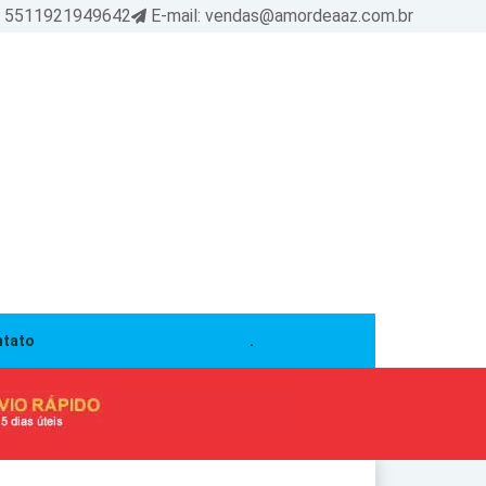
: 5511921949642
E-mail: vendas@amordeaaz.com.br
tato
.