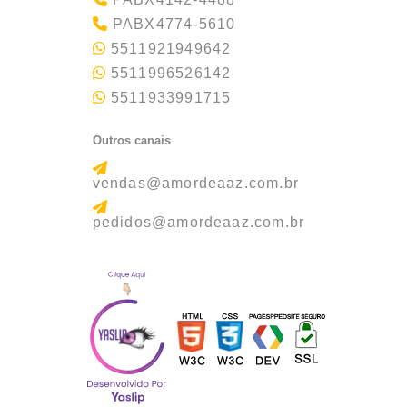
PABX4774-5610
5511921949642
5511996526142
5511933991715
Outros canais
vendas@amordeaaz.com.br
pedidos@amordeaaz.com.br