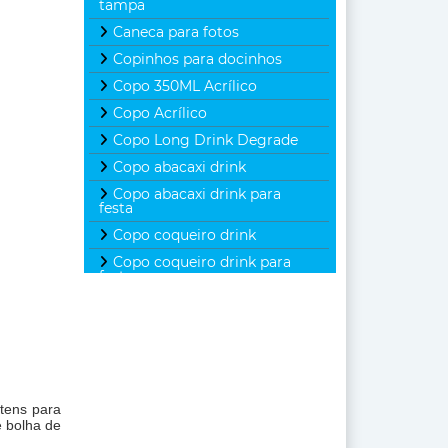
tampa
Caneca para fotos
Copinhos para docinhos
Copo 350ML Acrílico
Copo Acrílico
Copo Long Drink Degrade
Copo abacaxi drink
Copo abacaxi drink para
festa
Copo coqueiro drink
Copo coqueiro drink para
festa
Copo de balada colorido
Copo degrade para festa
Copo long drink com tampa
e canudo
Copo mini coqueiro drink
itens para
para festa
e bolha de
Copo para Balada Degrade