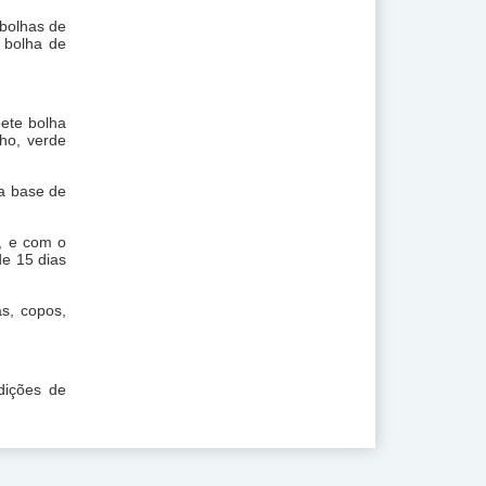
Copo pequeno para bebidas
 bolhas de
 bolha de
Copo shake para festa
Copo shake preço
Copo shot preço
bete bolha
Copos para balada
lho, verde
Coqueteleira acrílica
a base de
Coqueteleira acrílica preço
Cúpula grande para cupcake
o, e com o
Cúpula para cupcake
de 15 dias
Distribuidor de Boleira Slim
s, copos,
Distribuidor de Boleiras
Distribuidor de artigos de
festa
Distribuidor de cachepo
dições de
coroa
Distribuidor de cachepo liso
Distribuidor de canecas para
bares