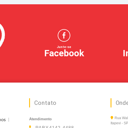
Junte-se
Facebook
I
Contato
Ond
Rua Wald
Atendimento
mos
Itapevi - 
PABX4142-4488