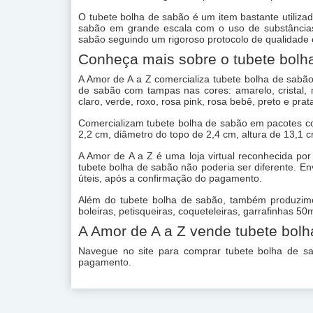
O tubete bolha de sabão é um item bastante utilizad
sabão em grande escala com o uso de substâncias 
sabão seguindo um rigoroso protocolo de qualidade 
Conheça mais sobre o tubete bolh
A Amor de A a Z comercializa tubete bolha de sabão
de sabão com tampas nas cores: amarelo, cristal, m
claro, verde, roxo, rosa pink, rosa bebê, preto e prat
Comercializam tubete bolha de sabão em pacotes co
2,2 cm, diâmetro do topo de 2,4 cm, altura de 13,1 
A Amor de A a Z é uma loja virtual reconhecida por
tubete bolha de sabão não poderia ser diferente. E
úteis, após a confirmação do pagamento.
Além do tubete bolha de sabão, também produzimos
boleiras, petisqueiras, coqueteleiras, garrafinhas 5
A Amor de A a Z vende tubete bol
Navegue no site para comprar tubete bolha de s
pagamento.