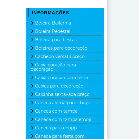
INFORMAÇÕES
Boleira Bailarina
Boleira Pedestal
Boleira para Festas
Boleiras para decoração
Cachepo versátil preço
Caixa coração para
decoração
Caixa coração para festa
Caixas para decoração
Caixinha sextavada preço
Caneca alemã para chopp
Caneca com tampa
Caneca com tampa emoji
Caneca para chopp
Caneca para festa com