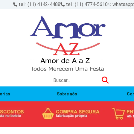
tel.: (11) 4142-4488
tel.: (11) 4774-5610
whatsapp
orias
Sobre nós
Con