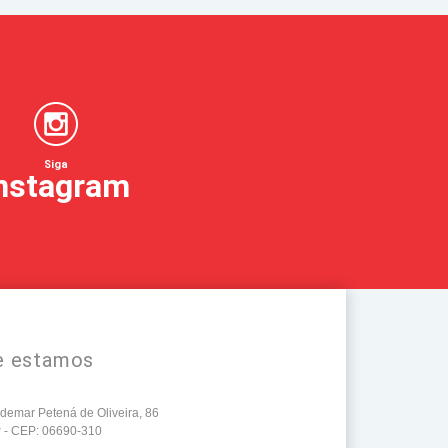
Distribuidor de copo 2L
Distribuidor de copo
monster
Distribuidor de copo para
shot
Distribuidor de copo twister
Distribuidor de copos
Siga
acrílicos
nstagram
Distribuidor de copos para
festas
Distribuidor de itens de festa
Distribuidor de taças
acrílicas
Distribuidor de tubete
colorido
Distribuidor moedor de sal
e estamos
Empresa de maleta para
festa
Empresa de petisqueira
emar Petená de Oliveira, 86
SP - CEP: 06690-310
Empresa de taça sorvete