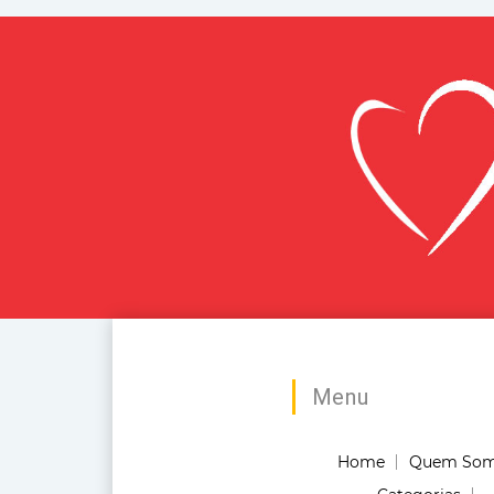
Menu
Home
Quem So