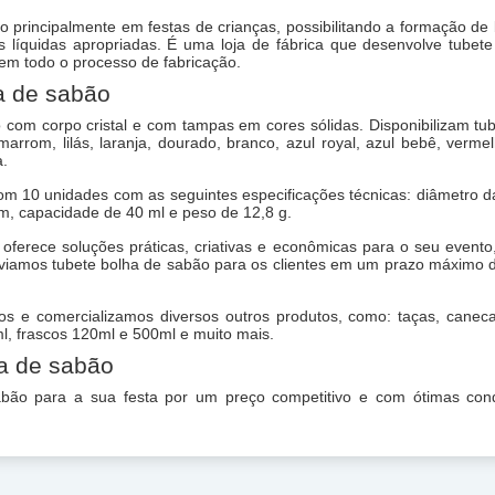
o principalmente em festas de crianças, possibilitando a formação de
líquidas apropriadas. É uma loja de fábrica que desenvolve tubete
em todo o processo de fabricação.
a de sabão
 com corpo cristal e com tampas em cores sólidas. Disponibilizam tu
arrom, lilás, laranja, dourado, branco, azul royal, azul bebê, verme
a.
m 10 unidades com as seguintes especificações técnicas: diâmetro d
cm, capacidade de 40 ml e peso de 12,8 g.
 oferece soluções práticas, criativas e econômicas para o seu event
nviamos tubete bolha de sabão para os clientes em um prazo máximo 
 e comercializamos diversos outros produtos, como: taças, caneca
0ml, frascos 120ml e 500ml e muito mais.
ha de sabão
abão para a sua festa por um preço competitivo e com ótimas con