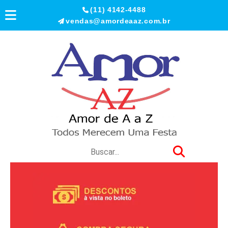
(11) 4142-4488
vendas@amordeaaz.com.br