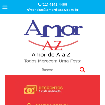
(11) 4142-4488
vendas@amordeaaz.com.br